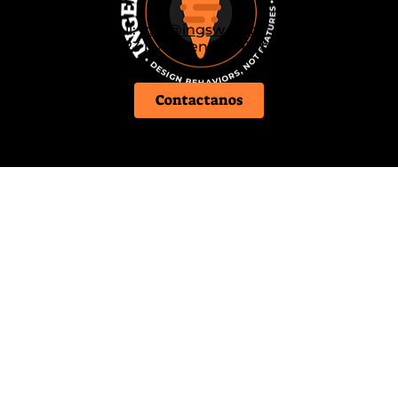
Email:
info@ingsw.com
© 2023 by Ingenious Behavior
Contactanos