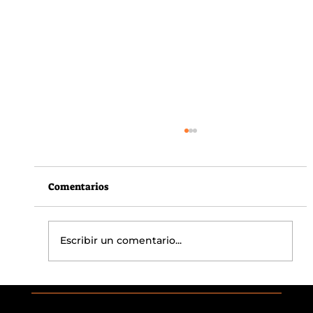
Comentarios
Escribir un comentario...
Quemado dinero (Cómo minimizar
riesgos a través de la ciencia del