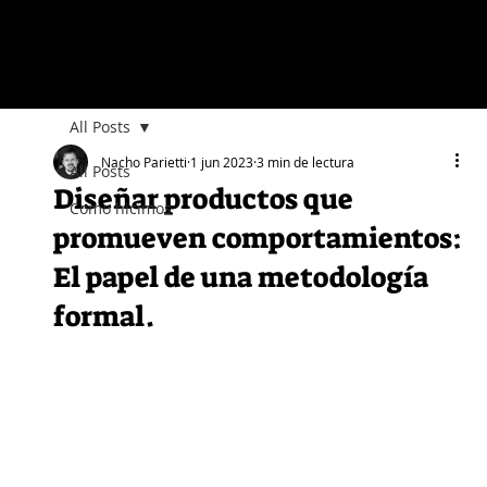
All Posts
Nacho Parietti
1 jun 2023
3 min de lectura
All Posts
Diseñar productos que
Como hicimos
promueven comportamientos:
El papel de una metodología
formal.