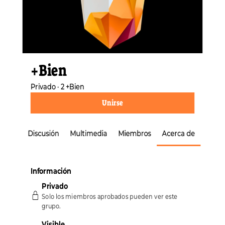
+Bien
Privado
·
2 +Bien
Unirse
Discusión
Multimedia
Miembros
Acerca de
Event
Información
Privado
Solo los miembros aprobados pueden ver este
grupo.
Visible