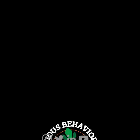
Land your MVP with Behavioral Design
Pricing
Sé tu propio experto en comportamiento
Cursos
Construya una Unidad de Diseño Comportamental para su
empresa
Blog
Lea sobre nuestra Metodología de Comportamiento​
Vea un ejemplo de diseño conductual