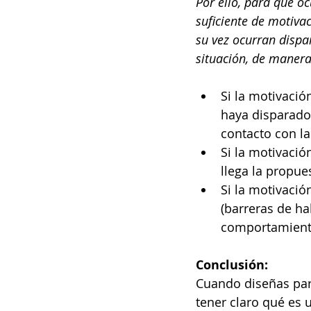
Por ello, para que o
suficiente de motivac
su vez ocurran dispa
situación, de maner
Si la motivació
haya disparado
contacto con la
Si la motivació
llega la propu
Si la motivació
(barreras de ha
comportamiento
Conclusión:
Cuando diseñas par
tener claro qué es 