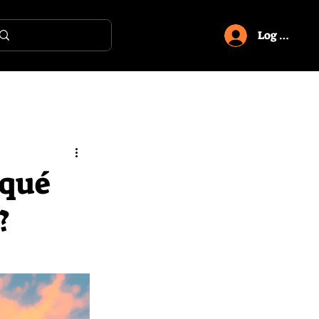
Log in
 qué
?