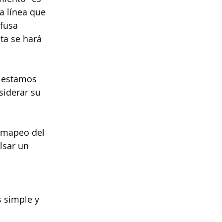
a línea que 
ifusa
ta se hará 
 estamos 
iderar su 
 mapeo del 
lsar un 
 
 simple y 