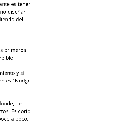
nte es tener 
ino diseñar 
diendo del 
os primeros 
eíble 
iento y si 
ón es "Nudge", 
donde, de 
os. Es corto, 
poco a poco, 