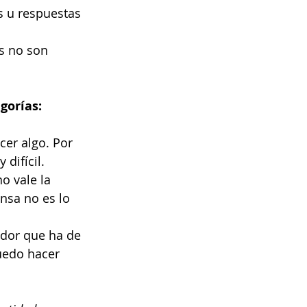
s u respuestas 
s no son 
gorías:
cer algo. Por 
difícil.
o vale la 
nsa no es lo 
dor que ha de 
uedo hacer 