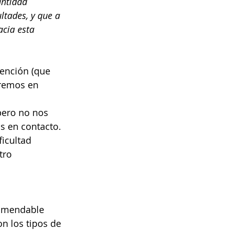
ntidad 
ltades, y que a 
cia esta 
ención (que 
aremos en 
pero no nos 
s en contacto.
ficultad 
tro 
omendable 
n los tipos de 