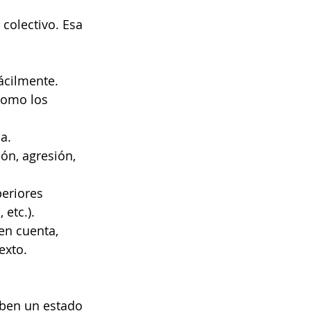
 colectivo. Esa 
ácilmente. 
como los 
a.
ón, agresión, 
eriores 
etc.).
en cuenta, 
exto.
ben un estado 