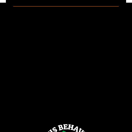
Land your MVP with Behavioral Design
Pricing
Sé tu propio experto en comportamiento
Cursos
Construya una Unidad de Diseño Comportamental para su
empresa
Blog
Lea sobre nuestra Metodología de Comportamiento​
Vea un ejemplo de diseño conductual